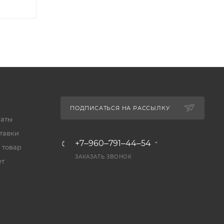
ПОДПИСАТЬСЯ НА РАССЫЛКУ
латы
тавки
+7‒960‒791‒44‒54
 товар
ЗАКАЗАТЬ ЗВОНОК
ет