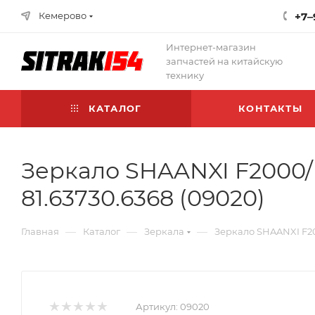
Кемерово
+7‒
Интернет-магазин
запчастей на китайскую
технику
КАТАЛОГ
КОНТАКТЫ
Зеркало SHAANXI F2000/
81.63730.6368 (09020)
—
—
—
Главная
Каталог
Зеркала
Зеркало SHAANXI F20
Артикул:
09020