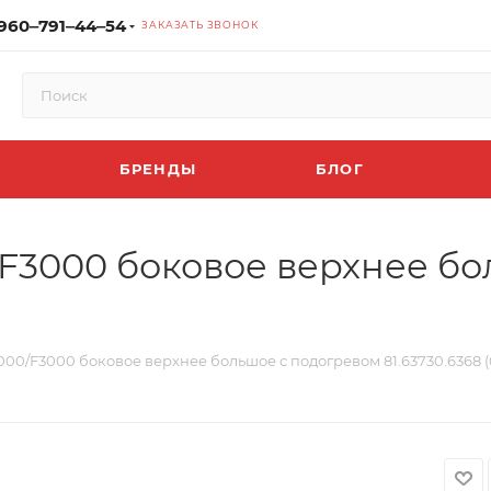
960‒791‒44‒54
ЗАКАЗАТЬ ЗВОНОК
БРЕНДЫ
БЛОГ
F3000 боковое верхнее бо
00/F3000 боковое верхнее большое с подогревом 81.63730.6368 (